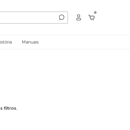
0
stória
Manuais
filtros.