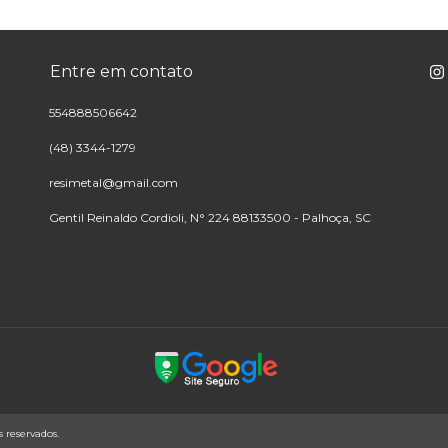
Entre em contato
554888506642
(48) 3344-1279
resimetal@gmail.com
Gentil Reinaldo Cordioli, N° 224 88133500 - Palhoça, SC
 reservados.