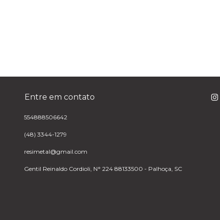
Entre em contato
554888506642
(48) 3344-1279
resimetal@gmail.com
Gentil Reinaldo Cordioli, N° 224 88133500 - Palhoça, SC