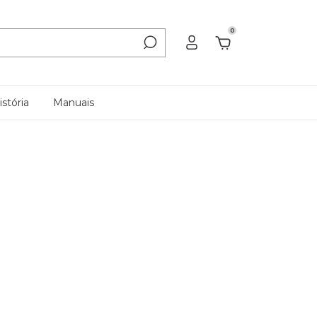
0
stória
Manuais